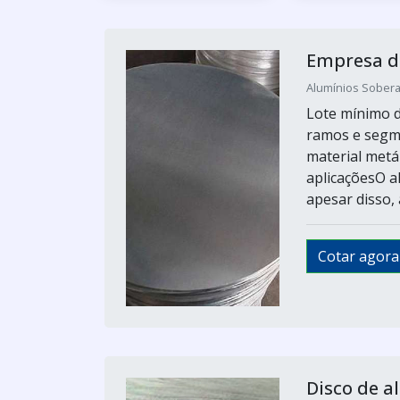
Empresa de
Alumínios Sobera
Lote mínimo d
ramos e segme
material metá
aplicaçõesO a
apesar disso, 
Cotar agora
Disco de a