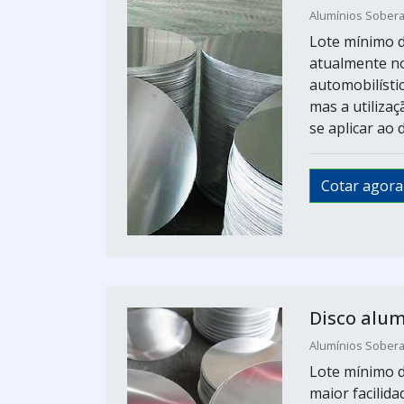
Alumínios Sobera
Lote mínimo d
atualmente no 
automobilístic
mas a utiliza
se aplicar ao 
Cotar agora
Disco alum
Alumínios Sobera
Lote mínimo 
maior facilida