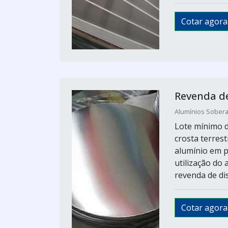
Cotar agora
Revenda de
Alumínios Sobera
Lote mínimo d
crosta terrest
alumínio em p
utilização do
revenda de di
Cotar agora