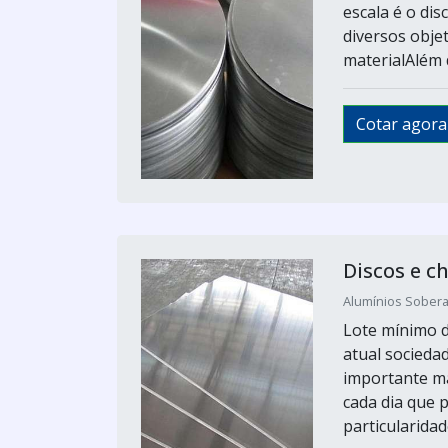
escala é o dis
diversos objet
materialAlém d
Cotar agora
Discos e c
Alumínios Sobera
Lote mínimo d
atual socieda
importante ma
cada dia que 
particularida