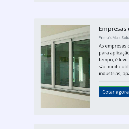
Empresas 
Primu's Mais Sol
As empresas d
para aplicaçã
tempo, é leve
são muito uti
indústrias, a
Cotar agora